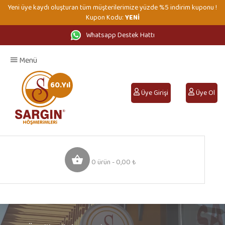
Yeni üye kaydı oluşturan tüm müşterilerimize yüzde %5 indirim kuponu !
Kupon Kodu:
YENİ
Whatsapp Destek Hattı
Anasayfa
Hakkımızda
Mağazalarımız
İletişim
Menü
60.Yıl
Üye Girişi
Üye Ol
0 ürün - 0,00 ₺