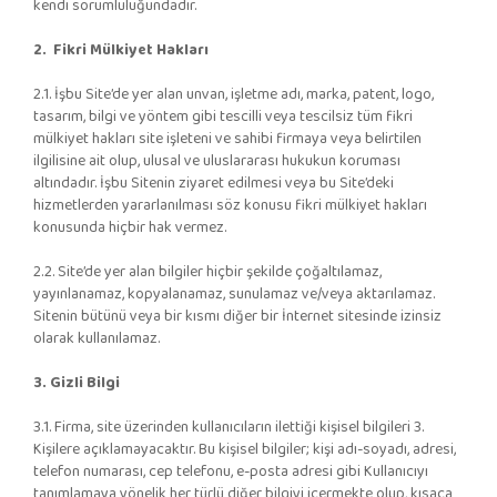
kendi sorumluluğundadır.
2. Fikri Mülkiyet Hakları
2.1. İşbu Site’de yer alan unvan, işletme adı, marka, patent, logo,
tasarım, bilgi ve yöntem gibi tescilli veya tescilsiz tüm fikri
mülkiyet hakları site işleteni ve sahibi firmaya veya belirtilen
ilgilisine ait olup, ulusal ve uluslararası hukukun koruması
altındadır. İşbu Sitenin ziyaret edilmesi veya bu Site’deki
hizmetlerden yararlanılması söz konusu fikri mülkiyet hakları
konusunda hiçbir hak vermez.
2.2. Site’de yer alan bilgiler hiçbir şekilde çoğaltılamaz,
yayınlanamaz, kopyalanamaz, sunulamaz ve/veya aktarılamaz.
Sitenin bütünü veya bir kısmı diğer bir İnternet sitesinde izinsiz
olarak kullanılamaz.
3. Gizli Bilgi
3.1. Firma, site üzerinden kullanıcıların ilettiği kişisel bilgileri 3.
Kişilere açıklamayacaktır. Bu kişisel bilgiler; kişi adı-soyadı, adresi,
telefon numarası, cep telefonu, e-posta adresi gibi Kullanıcıyı
tanımlamaya yönelik her türlü diğer bilgiyi içermekte olup, kısaca