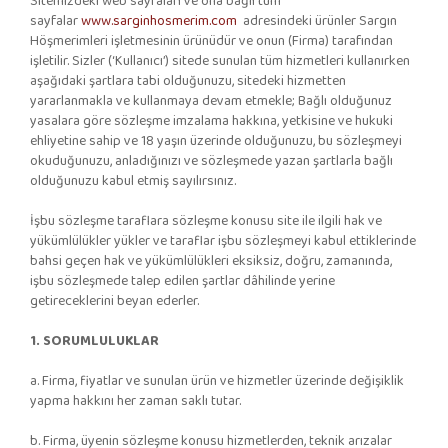
Sitemizdeki web sayfaları ve ona bağlı tüm
sayfalar
www.sarginhosmerim.com
adresindeki ürünler Sargın
Höşmerimleri işletmesinin ürünüdür ve onun (Firma) tarafından
işletilir. Sizler (‘Kullanıcı’) sitede sunulan tüm hizmetleri kullanırken
aşağıdaki şartlara tabi olduğunuzu, sitedeki hizmetten
yararlanmakla ve kullanmaya devam etmekle; Bağlı olduğunuz
yasalara göre sözleşme imzalama hakkına, yetkisine ve hukuki
ehliyetine sahip ve 18 yaşın üzerinde olduğunuzu, bu sözleşmeyi
okuduğunuzu, anladığınızı ve sözleşmede yazan şartlarla bağlı
olduğunuzu kabul etmiş sayılırsınız.
İşbu sözleşme taraflara sözleşme konusu site ile ilgili hak ve
yükümlülükler yükler ve taraflar işbu sözleşmeyi kabul ettiklerinde
bahsi geçen hak ve yükümlülükleri eksiksiz, doğru, zamanında,
işbu sözleşmede talep edilen şartlar dâhilinde yerine
getireceklerini beyan ederler.
1. SORUMLULUKLAR
a. Firma, fiyatlar ve sunulan ürün ve hizmetler üzerinde değişiklik
yapma hakkını her zaman saklı tutar.
b. Firma, üyenin sözleşme konusu hizmetlerden, teknik arızalar