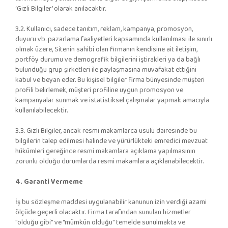
‘Gizli Bilgiler’ olarak anılacaktır.
3.2. Kullanıcı, sadece tanıtım, reklam, kampanya, promosyon,
duyuru vb. pazarlama faaliyetleri kapsamında kullanılması ile sınırlı
olmak üzere, Sitenin sahibi olan firmanın kendisine ait iletişim,
portföy durumu ve demografik bilgilerini iştirakleri ya da bağlı
bulunduğu grup şirketleri ile paylaşmasına muvafakat ettiğini
kabul ve beyan eder. Bu kişisel bilgiler firma bünyesinde müşteri
profili belirlemek, müşteri profiline uygun promosyon ve
kampanyalar sunmak ve istatistiksel çalışmalar yapmak amacıyla
kullanılabilecektir.
3.3. Gizli Bilgiler, ancak resmi makamlarca usulü dairesinde bu
bilgilerin talep edilmesi halinde ve yürürlükteki emredici mevzuat
hükümleri gereğince resmi makamlara açıklama yapılmasının
zorunlu olduğu durumlarda resmi makamlara açıklanabilecektir.
4. Garanti Vermeme
İş bu sözleşme maddesi uygulanabilir kanunun izin verdiği azami
ölçüde geçerli olacaktır. Firma tarafından sunulan hizmetler
"olduğu gibi” ve "mümkün olduğu” temelde sunulmakta ve