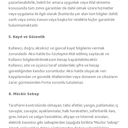
pazarlanabilirlik, belirli bir amaca uygunluk veya ihlal etmeme
konusunda tüm zımni garantiler de dahil olmak üzere hizmetler
veya uygulama ile ilgili olarak (bunlarda yer alan tüm bilgiler dahil)
sarih veya zımni, kanuni veya başka bir nitelikte hiçbir garantide
bulunmamaktadır.
5. Kayıt ve Güvenlik
Kullanıcı, doğru, eksiksiz ve güncel kayıt bilgilerini vermek
zorundadır. Aksi halde bu Sözleşme ihlal edilmiş sayılacak ve
Kullanıcı bilgilendirilmeksizin hesap kapatılabilecektir.
Kullanıcı, site ve üçüncü taraf sitelerdeki şifre ve hesap
güvenliğinden kendisi sorumludur. Aksi halde oluşacak veri
kayıplarından ve güvenlik ihlallerinden veya donanım ve cihazların
zarar görmesinden Firma sorumlu tutulamaz.
6. Mücbir Sebep
Tarafların kontrolünde olmayan; tabii afetler, yangın, patlamalar, iç
savaşlar, savaşlar, ayaklanmalar, halk hareketleri, seferberlik ilanı,
grev, lokavt ve salgın hastalıklar, altyapı ve İnternet arızaları,
elektrik kesintisi gibi sebeplerden (aşağıda birlikte "Mücbir Sebep”