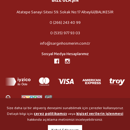
BİZE ULAŞIN
Atatepe Sanayi Sitesi 59. Sokak No:17 Altıeylül/BALIKESİR
0 (266) 243 40 99
0 (535) 977 93 03
info@sarginhosmerim.com.tr
Sosyal Medya Hesaplarımız
Size daha iyi bir alışveriş deneyimi sunabilmek için çerezler kullanıyoruz.
Detaylı bilgi için
çerez politikamızı
veya
kişisel verilerin işlenmesi
hakkında açıklama metnimizi inceleyebilirsiniz.
Copyright © 2026 Sargın Höşmerimleri Tüm Hakları Saklıdır.