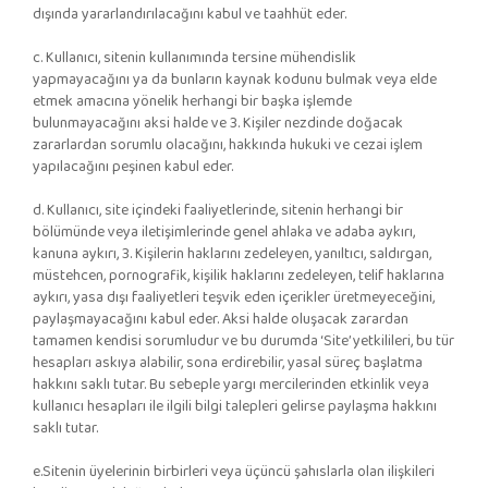
dışında yararlandırılacağını kabul ve taahhüt eder.
c. Kullanıcı, sitenin kullanımında tersine mühendislik
yapmayacağını ya da bunların kaynak kodunu bulmak veya elde
etmek amacına yönelik herhangi bir başka işlemde
bulunmayacağını aksi halde ve 3. Kişiler nezdinde doğacak
zararlardan sorumlu olacağını, hakkında hukuki ve cezai işlem
yapılacağını peşinen kabul eder.
d. Kullanıcı, site içindeki faaliyetlerinde, sitenin herhangi bir
bölümünde veya iletişimlerinde genel ahlaka ve adaba aykırı,
kanuna aykırı, 3. Kişilerin haklarını zedeleyen, yanıltıcı, saldırgan,
müstehcen, pornografik, kişilik haklarını zedeleyen, telif haklarına
aykırı, yasa dışı faaliyetleri teşvik eden içerikler üretmeyeceğini,
paylaşmayacağını kabul eder. Aksi halde oluşacak zarardan
tamamen kendisi sorumludur ve bu durumda ‘Site’ yetkilileri, bu tür
hesapları askıya alabilir, sona erdirebilir, yasal süreç başlatma
hakkını saklı tutar. Bu sebeple yargı mercilerinden etkinlik veya
kullanıcı hesapları ile ilgili bilgi talepleri gelirse paylaşma hakkını
saklı tutar.
e.Sitenin üyelerinin birbirleri veya üçüncü şahıslarla olan ilişkileri