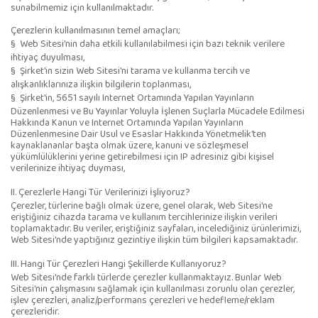
sunabilmemiz için kullanılmaktadır.
Çerezlerin kullanılmasının temel amaçları;
§
Web Sitesi'nin daha etkili kullanılabilmesi için bazı teknik verilere
ihtiyaç duyulması,
§
Şirket'in sizin Web Sitesi'ni tarama ve kullanma tercih ve
alışkanlıklarınıza ilişkin bilgilerin toplanması,
§
Şirket'in, 5651 sayılı Internet Ortamında Yapılan Yayınların
Düzenlenmesi ve Bu Yayınlar Yoluyla İşlenen Suçlarla Mücadele Edilmesi
Hakkında Kanun ve Internet Ortamında Yapılan Yayınların
Düzenlenmesine Dair Usul ve Esaslar Hakkında Yönetmelik'ten
kaynaklananlar başta olmak üzere, kanuni ve sözleşmesel
yükümlülüklerini yerine getirebilmesi için IP adresiniz gibi kişisel
verilerinize ihtiyaç duyması,
II. Çerezlerle Hangi Tür Verilerinizi İşliyoruz?
Çerezler, türlerine bağlı olmak üzere, genel olarak, Web Sitesi'ne
eriştiğiniz cihazda tarama ve kullanım tercihlerinize ilişkin verileri
toplamaktadır. Bu veriler, eriştiğiniz sayfaları, incelediğiniz ürünlerimizi,
Web Sitesi'nde yaptığınız gezintiye ilişkin tüm bilgileri kapsamaktadır.
III. Hangi Tür Çerezleri Hangi Şekillerde Kullanıyoruz?
Web Sitesi'nde farklı türlerde çerezler kullanmaktayız. Bunlar Web
Sitesi'nin çalışmasını sağlamak için kullanılması zorunlu olan çerezler,
işlev çerezleri, analiz/performans çerezleri ve hedefleme/reklam
çerezleridir.