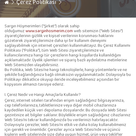
Çerez Politikası
Sargın Höşmerimleri ("Şirket") olarak sahip
olduğumuz
www.sarginhosmerim.com
web sitemizin ("Web Sitesi")
ziyaretçilerinin gizlilik ve kişisel verilerinin korunması haklarını
gözeterek ziyaretçilerimize daha iyi bir kullanım deneyimi
sağlayabilmek için internet çerezleri kullanmaktayız. Bu Çerez Kullanımı
Politikası ("Politika"), tüm Web Sitesi ziyaretçilerimize ve
kullanıcılarımıza hangi tür çerezlerin hangi koşullarda kullanıldığını
açıklamaktadır. Üyelik işlemleri ve sipariş bazlı aydınlatma metinlerine
Web Sitemizden ulaşabilirsiniz.
Bu Politika, Web Sitesi'ne hangi teknolojilerle, hangi yöntemlerle ve ne
şekilde bağlandığınıza bağlı olmaksızın uygulanmaktadır. Dolayısıyla bu
Politikayı dikkatlice okuyup ileride inceleyebilmeniz açısından bir
kopyasını almanızı tavsiye ederiz.
I. Çerez Nedir ve Hangi Amaçlarla Kullanılır?
Çerez, internet siteleri tarafından erişim sağladığınız bilgisayarınıza,
cep telefonlarınıza, tabletlerinize veya diğer mobil cihazlarınıza
kaydedilen küçük veri depolama dosyalarıdır. Bu dosyada Web Sitesi
gezintinize ait bilgiler saklanır. Böylelikle erişim sağladığınız cihazlarınız
Web Sitesi'ni tekrar kullandığınızda bu verilerinizi hatırlayacaktır.
Dolayısıyla çerezler, Web Sitesi'ni etkili ve daha kolay kullanabilmeniz
için gerekli ve önemlidir. Çerezler ayrıca Web Sitesi'nde ve üçüncü
kişilerin web sitelerinde size daha uygun hizmet, ürün veya teklifler