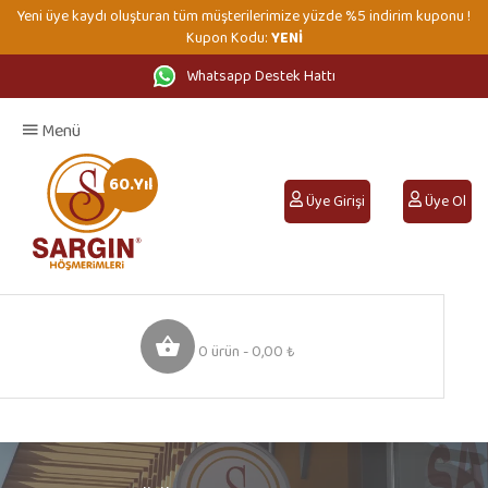
Yeni üye kaydı oluşturan tüm müşterilerimize yüzde %5 indirim kuponu !
Kupon Kodu:
YENİ
Whatsapp Destek Hattı
Anasayfa
Hakkımızda
Mağazalarımız
İletişim
Menü
60.Yıl
Üye Girişi
Üye Ol
0 ürün - 0,00 ₺